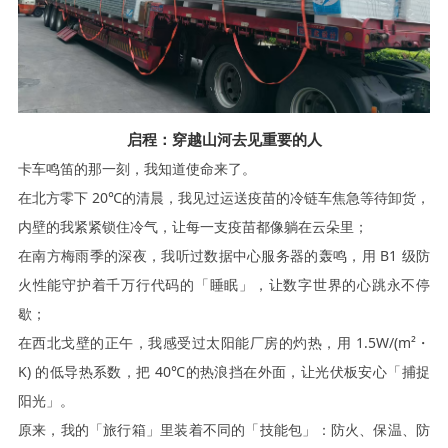
启程：穿越山河去见重要的人
卡车鸣笛的那一刻，我知道使命来了。
在北方零下
20℃的清晨，我见过运送疫苗的冷链车焦急等待卸货，
内壁的我紧紧锁住冷气，让每一支疫苗都像躺在云朵里；
在南方梅雨季的深夜，我听过数据中心服务器的轰鸣，用
B1 级防
火性能守护着千万行代码的「睡眠」，让数字世界的心跳永不停
歇；
在西北戈壁的正午，我感受过太阳能厂房的灼热，用
1.5W/(m²・
K) 的低导热系数，把 40℃的热浪挡在外面，让光伏板安心「捕捉
阳光」。
原来，我的「旅行箱」里装着不同的「技能包」：防火、保温、防