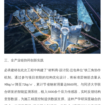
三、全产业链协同创新实践
必承建材在此次工程中构建了
材料商
设计院
总包单位
铁三角协作
"
-
-
"
机制。通过参与项目前期的结构优化设计，将标准层钢筋含量从
㎡降至
㎡，累计节省钢材用量达
吨。与同济大学联
98kg/
72kg/
8600
合研发的智能监测系统，植入
余个应力传感器，实时反馈结构
5000
变形数据，为施工精度控制提供数据支撑。这种产学研深度融合的