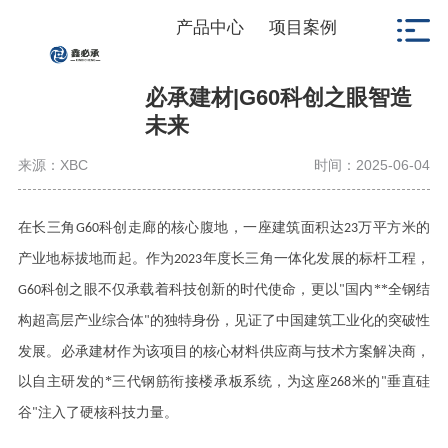
产品中心
项目案例
必承建材|G60科创之眼智造
未来
来源：XBC
时间：2025-06-04
在长三角
科创走廊的核心腹地，一座建筑面积达
万平方米的
G60
23
产业地标拔地而起。作为
年度长三角一体化发展的标杆工程，
2023
科创之眼不仅承载着科技创新的时代使命，更以
国内**全钢结
G60
"
构超高层产业综合体
的独特身份，见证了中国建筑工业化的突破性
"
发展。必承建材作为该项目的核心材料供应商与技术方案解决商，
以自主研发的*三代钢筋衔接楼承板系统，为这座
米的
垂直硅
268
"
谷
注入了硬核科技力量。
"