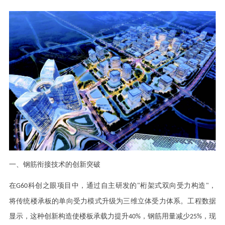
一、钢筋衔接技术的创新突破
在
科创之眼项目中，通过自主研发的
桁架式双向受力构造
，
G60
"
"
将传统楼承板的单向受力模式升级为三维立体受力体系。工程数据
显示，这种创新构造使楼板承载力提升
，钢筋用量减少
，现
40%
25%