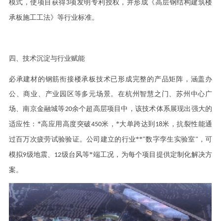
模式，使项目获得
项发明专利授权，并形成《高层钢结构建筑楼
3
承板施工工法》等行业标准。
四、技术沉淀与行业赋能
必承建材的钢筋衔接楼承板技术已形成完整的产品矩阵，涵盖办
公、商业、产业园区等多元场景。在杭州智慧之门、苏州中心广
场、南京金融城等
余个超高层项目中，该技术体系展现出强大的
20
适应性：*高应用高度突破
米，*大单跨达到
米，抗裂性能通
450
18
过百万次疲劳试验验证。公司建立的行业**
数字孪生实验室
，可
"
"
模拟
级地震、
级台风等*端工况，为每个项目提供定制化解决方
9
12
案。