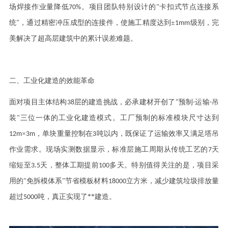
场焊接作业量降低
。项目团队特别设计的
卡扣式节点连接系
70%
"
统
，通过精密冲压成型的连接件，使施工精度达到±
级别，完
"
1mm
美解决了超高层建筑中的累计误差难题。
二、工业化建造的效能革命
面对项目主体结构
层的建造挑战，必承建材开创了
预制
运输
吊
38
"
-
-
装
三位一体的工业化建造模式。工厂预制的标准模块尺寸达到
"
×
，单块重量控制在
吨以内，既保证了运输效率又满足塔吊
12m
3m
3
作业需求。现场实测数据显示，标准层施工周期从传统工艺的
天
7
缩短至
天，整体工期提前
多
天。特别值得关注的是，项目采
3.5
10
0
用的
免拆模体系
节省模板材料
立方米，减少建筑垃圾排放量
"
"
18000
超过
吨，真正实现了**建造。
5000